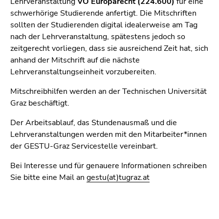
Lehrveranstaltung
VO
Europarecht (224.600)
für eine
(Zugriffstaste
schwerhörige Studierende anfertigt. Die Mitschriften
5)
sollten der Studierenden digital idealerweise am Tag
Zu
nach der Lehrveranstaltung, spätestens jedoch so
den
zeitgerecht vorliegen, dass sie ausreichend Zeit hat, sich
Seiteneinstellungen
anhand der Mitschrift auf die nächste
(Benutzer/Sprache)
Lehrveranstaltungseinheit vorzubereiten.
(Zugriffstaste
8)
Mitschreibhilfen werden an der Technischen Universität
Zur
Graz beschäftigt.
Suche
(Zugriffstaste
Der Arbeitsablauf, das Stundenausmaß und die
9)
Lehrveranstaltungen werden mit den Mitarbeiter*innen
der GESTU-Graz Servicestelle vereinbart.
Ende
dieses
Bei Interesse und für genauere Informationen schreiben
Seitenbereichs.
Sie bitte eine Mail an
gestu(at)tugraz.at
Zur
Übersicht
der