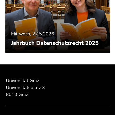
Mittwoch, 27.5.2026
Jahrbuch Datenschutzrecht 2025
Beginn
Ende
Ende
des
dieses
dieses
Seitenbereichs:
Seitenbereichs.
Seitenbereichs.
Universität Graz
Zusatzinformationen:
Zur
Zur
Universitätsplatz 3
Übersicht
Übersicht
8010 Graz
der
der
Seitenbereiche
Seitenbereiche