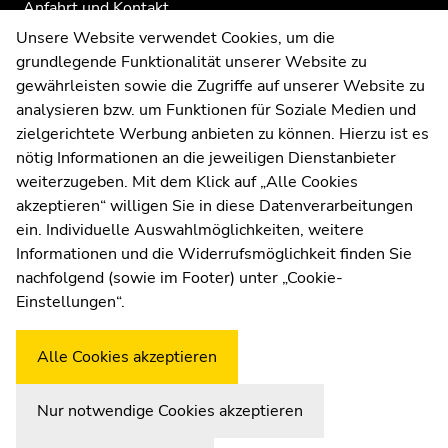
Anfahrt und Kontakt
Kommunikation und Öffentlichkeitsarbeit
Unsere Website verwendet Cookies, um die
grundlegende Funktionalität unserer Website zu
Moodle
gewährleisten sowie die Zugriffe auf unserer Website zu
UNIGRAZonline
analysieren bzw. um Funktionen für Soziale Medien und
Impressum
zielgerichtete Werbung anbieten zu können. Hierzu ist es
Datenschutzerklärung
nötig Informationen an die jeweiligen Dienstanbieter
Cookie-Einstellungen
weiterzugeben. Mit dem Klick auf „Alle Cookies
Barrierefreiheitserklärung
akzeptieren“ willigen Sie in diese Datenverarbeitungen
ein. Individuelle Auswahlmöglichkeiten, weitere
Informationen und die Widerrufsmöglichkeit finden Sie
nachfolgend (sowie im Footer) unter „Cookie-
Wetterstation
Uni Graz
Einstellungen“.
Alle Cookies akzeptieren
Nur notwendige Cookies akzeptieren