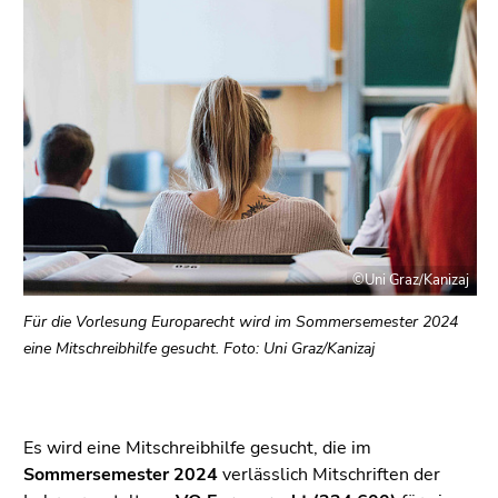
bestätigen
Sie diesen
Link.
Beginn
Zum
des
Inhalt
Seitenbereichs:
(Zugriffstaste
Seitenbereiche:
1)
Zur
Positionsanzeige
(Zugriffstaste
©Uni Graz/Kanizaj
2)
Zur
Für die Vorlesung Europarecht wird im Sommersemester 2024
Hauptnavigation
eine Mitschreibhilfe gesucht. Foto: Uni Graz/Kanizaj
(Zugriffstaste
3)
Zu
Es wird eine Mitschreibhilfe gesucht, die im
den
Sommersemester 2024
verlässlich Mitschriften der
Zusatzinformationen