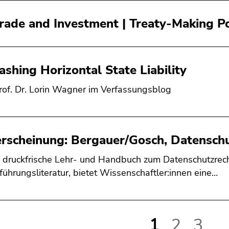
rade and Investment | Treaty-Making P
ashing Horizontal State Liability
rof. Dr. Lorin Wagner im Verfassungsblog
rscheinung: Bergauer/Gosch, Datenschu
 druckfrische Lehr- und Handbuch zum Datenschutzrecht
nführungsliteratur, bietet Wissenschaftler:innen eine…
1
2
3
...