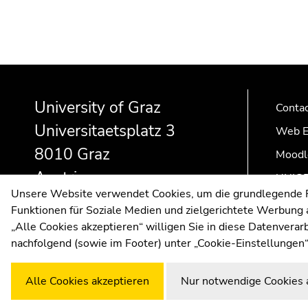
Begin
End
End
of
of
of
University of Graz
page
this
this
Conta
section:
page
page
Universitaetsplatz 3
Web E
Additional
section.
section.
8010 Graz
information:
Go
Go
Moodl
to
to
Austria
UNIGR
overview
overview
Unsere Website verwendet Cookies, um die grundlegende Fu
of
of
Funktionen für Soziale Medien und zielgerichtete Werbung a
page
page
„Alle Cookies akzeptieren“ willigen Sie in diese Datenvera
sections
sections
nachfolgend (sowie im Footer) unter „Cookie-Einstellungen“
Alle Cookies akzeptieren
Nur notwendige Cookies 