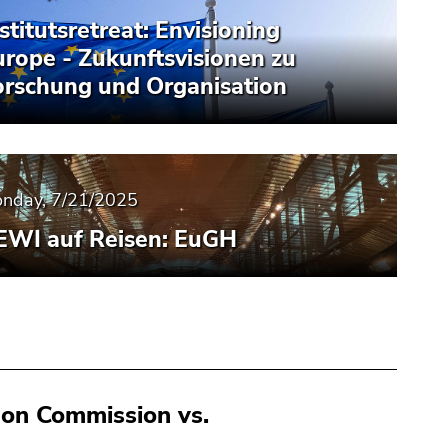
stitutsretreat: Envisioning
urope - Zukunftsvisionen zu
orschung und Organisation
nday, 7/21/2025
EWI auf Reisen: EuGH
 on Commission vs.