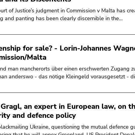
urt of Justice’s judgment in Commission v Malta has cr
g and panting has been clearly discernible in the…
zenship for sale? - Lorin-Johannes Wagn
ission/Malta
d man mancherorts über einen erschwerten Zugang zu 
an anderswo - das nötige Kleingeld vorausgesetzt - d
 Gragl, an expert in European law, on t
rity and defence policy
blackmailing Ukraine, questioning the mutual defence 
cing that he will annex Greenland. US President Dona