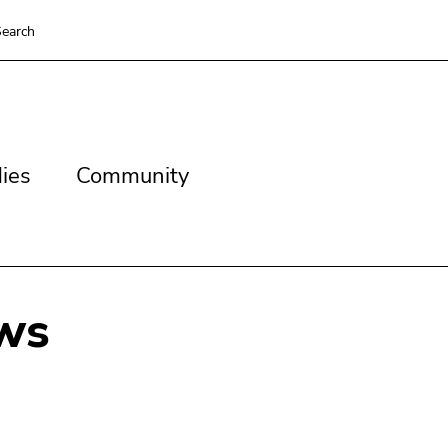
earch
es
Community
ies
Community
ws