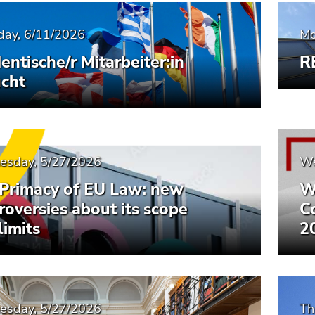
day, 6/11/2026
Mo
entische/r Mitarbeiter:in
R
cht
sday, 5/27/2026
We
Primacy of EU Law: new
W
roversies about its scope
C
limits
2
sday, 5/27/2026
Th