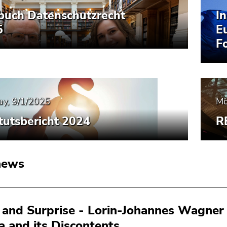
buch Datenschutzrecht
In
5
E
F
y, 9/1/2025
Mo
itutsbericht 2024
R
news
 and Surprise - Lorin-Johannes Wagner
a and its Discontents