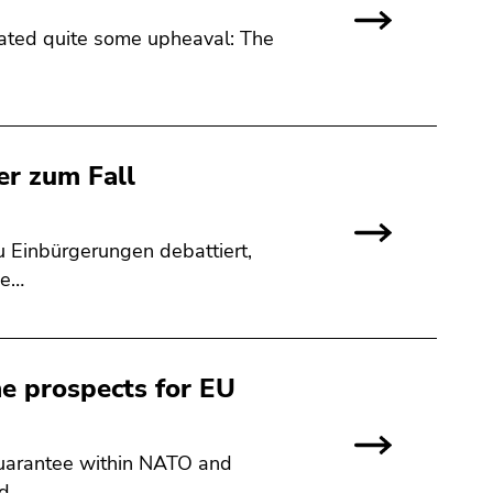
eated quite some upheaval: The
er zum Fall
Einbürgerungen debattiert,
ie…
he prospects for EU
guarantee within NATO and
ld…