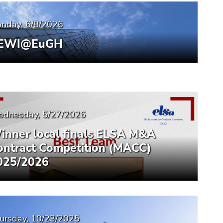
nday, 6/8/2026
EWI@EuGH
dnesday, 5/27/2026
inner local finals ELSA M&A
ontract Competition (MACC)
025/2026
ursday, 10/23/2025