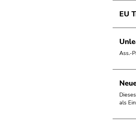
EU T
Unle
Ass.-P
Neue
Dieses
als Ei